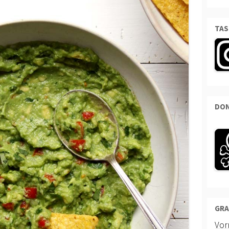
TAS
DON
GRA
Vo