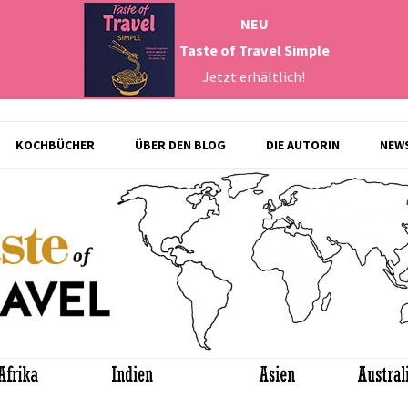
NEU
Taste of Travel Simple
Jetzt erhältlich!
Zum
KOCHBÜCHER
ÜBER DEN BLOG
DIE AUTORIN
NEW
Inhalt
springen