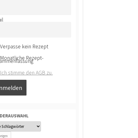
il
Verpasse kein Rezept
Monatliche Rezept-
ammenfassung
Ich stimme den AGB zu.
NDERAUSWAHL