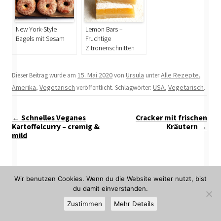
New York-Style
Lemon Bars –
Bagels mit Sesam
Fruchtige
Zitronenschnitten
15. Mai 2020
Ursula
Alle Rezepte
Dieser Beitrag wurde am
von
unter
,
Amerika
Vegetarisch
USA
Vegetarisch
,
veröffentlicht. Schlagwörter:
,
.
Beitragsnavigation
←
Schnelles Veganes
Cracker mit frischen
Kartoffelcurry – cremig &
Kräutern
→
mild
Wir benutzen Cookies. Wenn du die Website weiter nutzt, bist
Schreibe einen Kommentar
du damit einverstanden.
Deine E-Mail-Adresse wird nicht veröffentlicht.
Zustimmen
Mehr Details
Erforderliche Felder sind mit
*
markiert