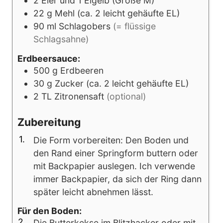
2
Eier und 1 Eigelb (Größe M)
22
g
Mehl (ca. 2 leicht gehäufte EL)
90
ml
Schlagobers
(= flüssige
Schlagsahne)
Erdbeersauce:
500
g
Erdbeeren
30
g
Zucker (ca. 2 leicht gehäufte EL)
2
TL
Zitronensaft
(optional)
Zubereitung
Die Form vorbereiten: Den Boden und
den Rand einer Springform buttern oder
mit Backpapier auslegen. Ich verwende
immer Backpapier, da sich der Ring dann
später leicht abnehmen lässt.
Für den Boden:
Die Butterkekse im Blitzhacker oder mit