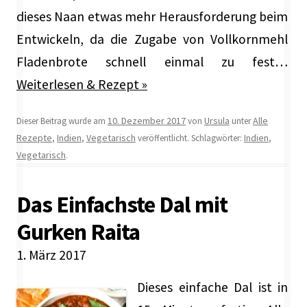
dieses Naan etwas mehr Herausforderung beim
Entwickeln, da die Zugabe von Vollkornmehl
Fladenbrote schnell einmal zu fest…
Weiterlesen & Rezept »
10. Dezember 2017
Ursula
Alle
Dieser Beitrag wurde am
von
unter
Rezepte
Indien
Vegetarisch
Indien
,
,
veröffentlicht. Schlagwörter:
,
Vegetarisch
.
Das Einfachste Dal mit
Gurken Raita
1. März 2017
Dieses einfache Dal ist in