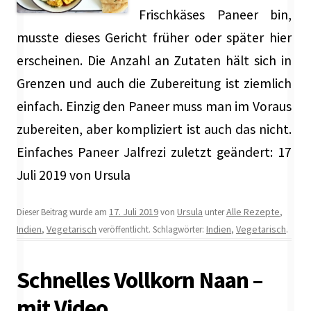
Frischkäses Paneer bin,
musste dieses Gericht früher oder später hier
erscheinen. Die Anzahl an Zutaten hält sich in
Grenzen und auch die Zubereitung ist ziemlich
einfach. Einzig den Paneer muss man im Voraus
zubereiten, aber kompliziert ist auch das nicht.
Einfaches Paneer Jalfrezi zuletzt geändert: 17
Juli 2019 von Ursula
17. Juli 2019
Ursula
Alle Rezepte
Dieser Beitrag wurde am
von
unter
,
Indien
Vegetarisch
Indien
Vegetarisch
,
veröffentlicht. Schlagwörter:
,
.
Schnelles Vollkorn Naan –
mit Video