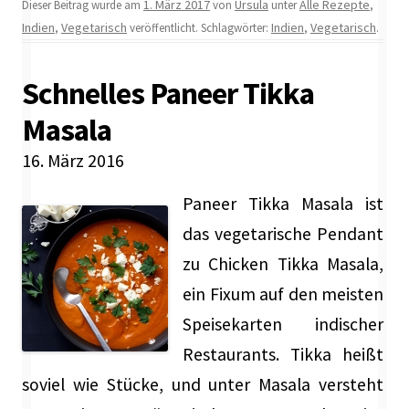
1. März 2017
Ursula
Alle Rezepte
Dieser Beitrag wurde am
von
unter
,
Indien
Vegetarisch
Indien
Vegetarisch
,
veröffentlicht. Schlagwörter:
,
.
Schnelles Paneer Tikka
Masala
16. März 2016
Paneer Tikka Masala ist
das vegetarische Pendant
zu Chicken Tikka Masala,
ein Fixum auf den meisten
Speisekarten indischer
Restaurants. Tikka heißt
soviel wie Stücke, und unter Masala versteht