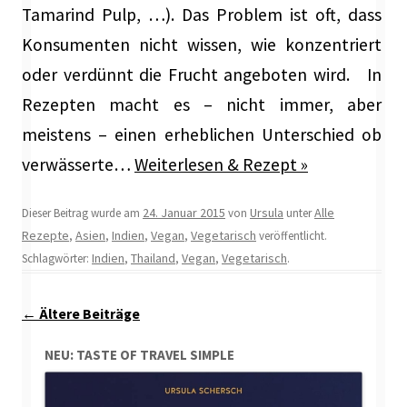
Tamarind Pulp, …). Das Problem ist oft, dass
Konsumenten nicht wissen, wie konzentriert
oder verdünnt die Frucht angeboten wird. In
Rezepten macht es – nicht immer, aber
meistens – einen erheblichen Unterschied ob
verwässerte…
Weiterlesen & Rezept »
24. Januar 2015
Ursula
Alle
Dieser Beitrag wurde am
von
unter
Rezepte
Asien
Indien
Vegan
Vegetarisch
,
,
,
,
veröffentlicht.
Indien
Thailand
Vegan
Vegetarisch
Schlagwörter:
,
,
,
.
Beitragsnavigation
←
Ältere Beiträge
NEU: TASTE OF TRAVEL SIMPLE