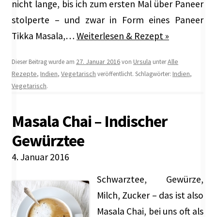
nicht lange, bis ich zum ersten Mal über Paneer
stolperte – und zwar in Form eines Paneer
Tikka Masala,…
Weiterlesen & Rezept »
27. Januar 2016
Ursula
Alle
Dieser Beitrag wurde am
von
unter
Rezepte
Indien
Vegetarisch
Indien
,
,
veröffentlicht. Schlagwörter:
,
Vegetarisch
.
Masala Chai – Indischer
Gewürztee
4. Januar 2016
Schwarztee, Gewürze,
Milch, Zucker – das ist also
Masala Chai, bei uns oft als