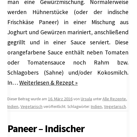
man eine Gewürzmischung. Normalerweise
werden Hühnerstücke (oder der indische
Frischkäse Paneer) in einer Mischung aus
Joghurt und Gewürzen mariniert, anschließend
gegrillt und in einer Sauce serviert. Diese
orangefarbene Sauce enthält neben Tomaten
oder Tomatensauce noch Rahm bzw.
Schlagobers (Sahne) und/oder Kokosmilch.
In…
Weiterlesen & Rezept »
16. März 2016
Ursula
Alle Rezepte
Dieser Beitrag wurde am
von
unter
,
Indien
Vegetarisch
Indien
Vegetarisch
,
veröffentlicht. Schlagwörter:
,
.
Paneer – Indischer