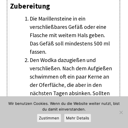
Zubereitung
Die Marillensteine in ein
verschließbares Gefäß oder eine
Flasche mit weitem Hals geben.
Das Gefäß soll mindestens 500 ml
fassen.
Den Wodka dazugießen und
verschließen. Nach dem Aufgießen
schwimmen oft ein paar Kerne an
der Oferfläche, die aber in den
nächsten Tagen absinken. Sollten
nach 1-2 Wochen noch ein oder
Wir benutzen Cookies. Wenn du die Website weiter nutzt, bist
zwei Kerne an der Oberfläche
du damit einverstanden.
schwimmen, hole ich diese mit
Zustimmen
Mehr Details
einem sauberen Löffel heraus,