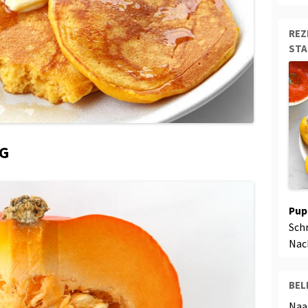
REZ
ST
IG
Pup
Sch
Nac
BEL
Naa