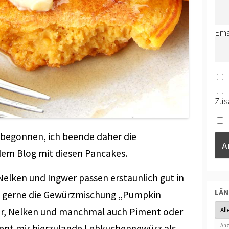
Ema
Zus
on begonnen, ich beende daher die
 dem Blog mit diesen Pancakes.
Nelken und Ingwer passen erstaunlich gut in
LÄ
A gerne die Gewürzmischung „Pumpkin
wer, Nelken und manchmal auch Piment oder
nt mir hierzulande Lebkuchengewürz als