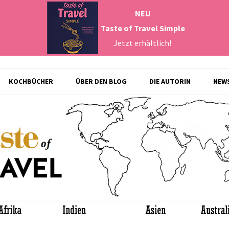
NEU
Taste of Travel Simple
Jetzt erhältlich!
Zum
KOCHBÜCHER
ÜBER DEN BLOG
DIE AUTORIN
NEW
Inhalt
springen