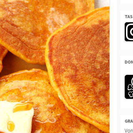
TAS
DON
GRA
Vo