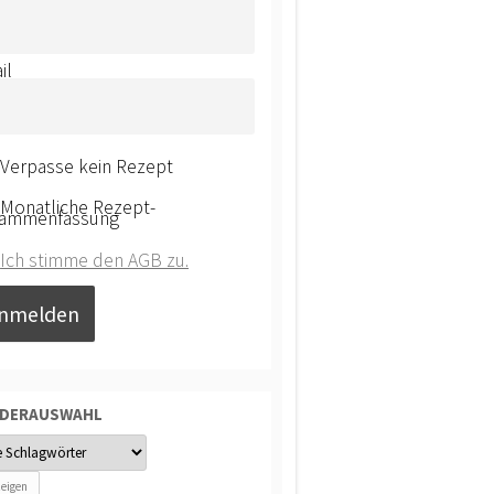
il
Verpasse kein Rezept
Monatliche Rezept-
ammenfassung
Ich stimme den AGB zu.
NDERAUSWAHL