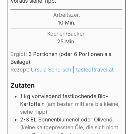
Voraus siehe Tipp.
Arbeitszeit
Minuten
10
Min.
Kochen/Backen
Minuten
25
Min.
Ergibt:
3
Portionen (oder 6 Portionen als
Beilage)
Rezept:
Ursula Schersch | tasteoftravel.at
Zutaten
1
kg
vorwiegend festkochende Bio-
Kartoffeln
(am besten mittlere bis kleine,
siehe Tipp)
2-3
EL
Sonnenblumenöl oder Olivenöl
(keine kaltgepressten Öle, die sich nicht