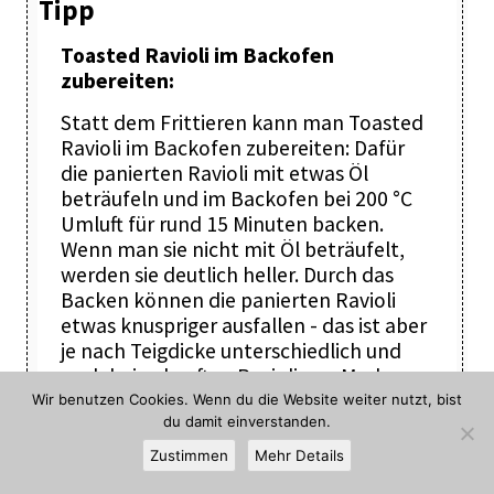
Tipp
Toasted Ravioli im Backofen
zubereiten:
Statt dem Frittieren kann man Toasted
Ravioli im Backofen zubereiten: Dafür
die panierten Ravioli mit etwas Öl
beträufeln und im Backofen bei 200 °C
Umluft für rund 15 Minuten backen.
Wenn man sie nicht mit Öl beträufelt,
werden sie deutlich heller. Durch das
Backen können die panierten Ravioli
etwas knuspriger ausfallen - das ist aber
je nach Teigdicke unterschiedlich und
auch bei gekauften Ravioli von Marke zu
Marke verschieden.
Wir benutzen Cookies. Wenn du die Website weiter nutzt, bist
du damit einverstanden.
Zustimmen
Mehr Details