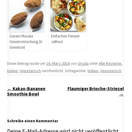
Garam Masala
Einfaches Paneer
Gewürzmischung (6
Jalfrezi
Gewürze)
16. März 2016
Ursula
Alle Rezepte
Dieser Beitrag wurde am
von
unter
,
Indien
Vegetarisch
Indien
Vegetarisch
,
veröffentlicht. Schlagwörter:
,
.
Beitragsnavigation
←
Kakao-Bananen
Flaumiger Brioche-Striezel
Smoothie Bowl
→
Schreibe einen Kommentar
Deine E-Mail-Adresse wird nicht veröffentlicht.