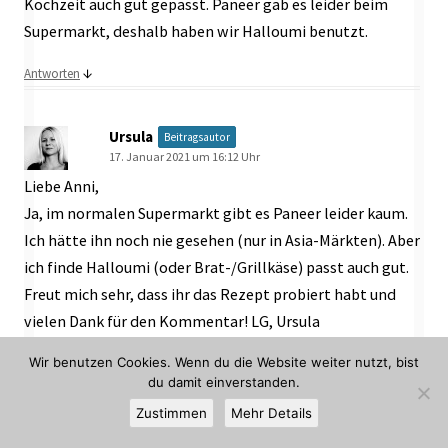
Kochzeit auch gut gepasst. Paneer gab es leider beim
Supermarkt, deshalb haben wir Halloumi benutzt.
↓
Antworten
Ursula
Beitragsautor
17. Januar 2021 um 16:12 Uhr
Liebe Anni,
Ja, im normalen Supermarkt gibt es Paneer leider kaum.
Ich hätte ihn noch nie gesehen (nur in Asia-Märkten). Aber
ich finde Halloumi (oder Brat-/Grillkäse) passt auch gut.
Freut mich sehr, dass ihr das Rezept probiert habt und
vielen Dank für den Kommentar! LG, Ursula
↓
Wir benutzen Cookies. Wenn du die Website weiter nutzt, bist
Antworten
du damit einverstanden.
Zustimmen
Mehr Details
Eduard Krämer
13. Februar 2021 um 9:40 Uhr