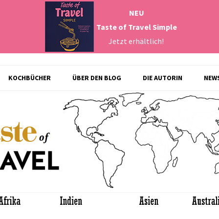
NEU
Taste of Travel Simple
Jetzt erhältlich!
Zum
KOCHBÜCHER
ÜBER DEN BLOG
DIE AUTORIN
NEW
Inhalt
springen