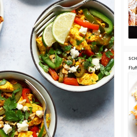
SCH
Flu