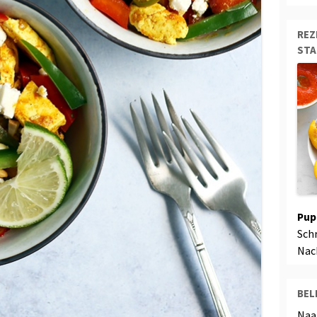
REZ
ST
Pup
Sch
Nac
BEL
Naa