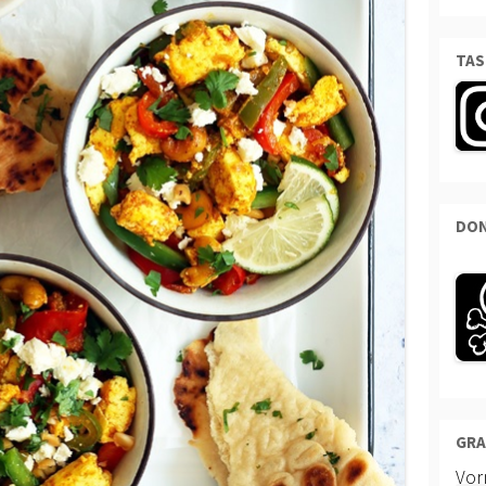
TAS
DON
GRA
Vo