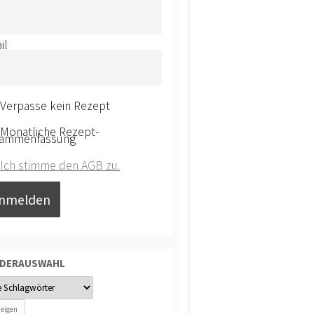
il
Verpasse kein Rezept
Monatliche Rezept-
ammenfassung
Ich stimme den AGB zu.
NDERAUSWAHL