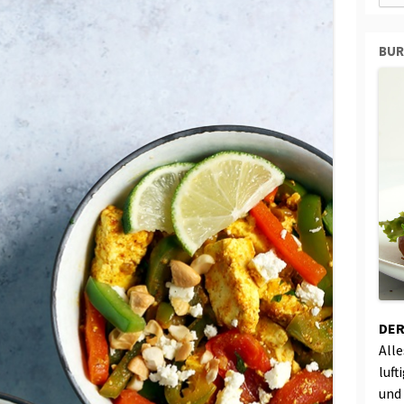
BU
DER
All
luft
und