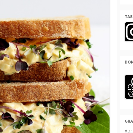
TAS
DON
GRA
Vo