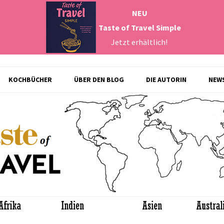
NEU
Taste of Travel Simple
Jetzt erhältlich!
Zum
KOCHBÜCHER
ÜBER DEN BLOG
DIE AUTORIN
NEW
Inhalt
springen