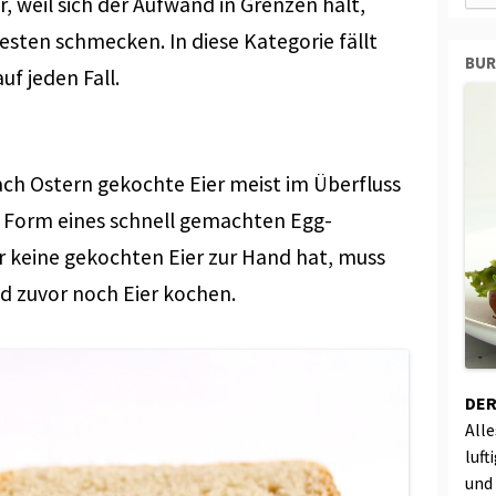
r, weil sich der Aufwand in Grenzen hält,
esten schmecken. In diese Kategorie fällt
BU
uf jeden Fall.
ach Ostern gekochte Eier meist im Überfluss
in Form eines schnell gemachten Egg-
 keine gekochten Eier zur Hand hat, muss
nd zuvor noch Eier kochen.
DER
All
luft
und