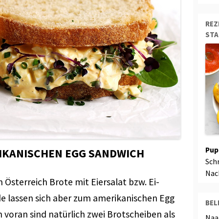
REZ
ST
Pup
RIKANISCHEN EGG SANDWICH
Sch
Nac
n Österreich Brote mit Eiersalat bzw. Ei-
de lassen sich aber zum amerikanischen Egg
BEL
voran sind natürlich zwei Brotscheiben als
Naa