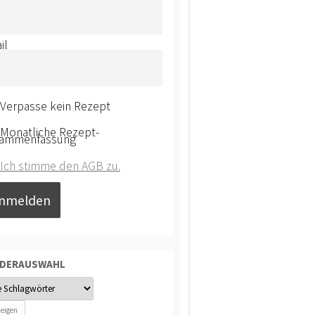
il
Verpasse kein Rezept
Monatliche Rezept-
ammenfassung
Ich stimme den AGB zu.
NDERAUSWAHL