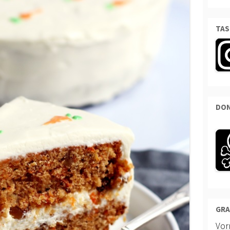
TAS
DON
GRA
Vo