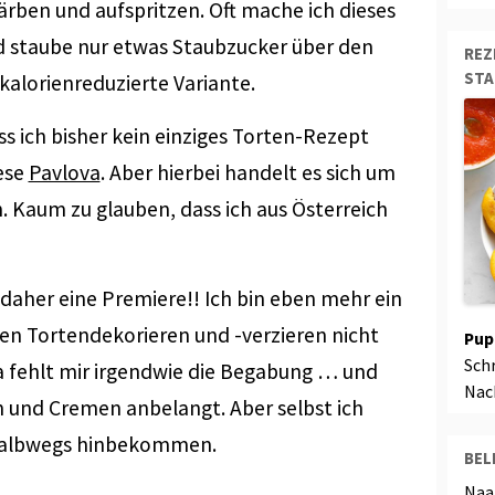
rben und aufspritzen. Oft mache ich dieses
d staube nur etwas Staubzucker über den
REZ
ST
kalorienreduzierte Variante.
ass ich bisher kein einziges Torten-Rezept
ese
Pavlova
. Aber hierbei handelt es sich um
n. Kaum zu glauben, dass ich aus Österreich
t daher eine Premiere!! Ich bin eben mehr ein
en Tortendekorieren und -verzieren nicht
Pup
Sch
Da fehlt mir irgendwie die Begabung … und
Nac
n und Cremen anbelangt. Aber selbst ich
 halbwegs hinbekommen.
BEL
Naa