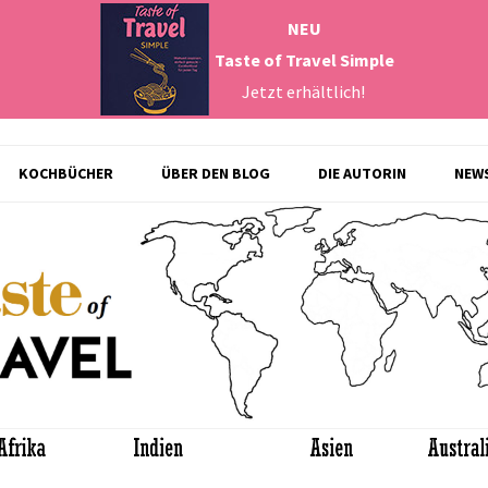
NEU
Taste of Travel Simple
Jetzt erhältlich!
Zum
KOCHBÜCHER
ÜBER DEN BLOG
DIE AUTORIN
NEW
Inhalt
springen