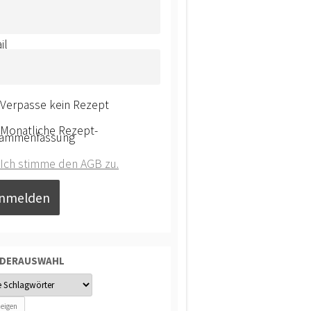
il
Verpasse kein Rezept
Monatliche Rezept-
ammenfassung
Ich stimme den AGB zu.
NDERAUSWAHL