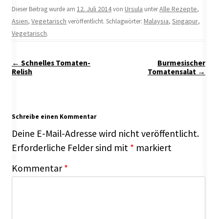
12. Juli 2014
Ursula
Alle Rezepte
Dieser Beitrag wurde am
von
unter
,
Asien
Vegetarisch
Malaysia
Singapur
,
veröffentlicht. Schlagwörter:
,
,
Vegetarisch
.
Beitragsnavigation
←
Schnelles Tomaten-
Burmesischer
Relish
Tomatensalat
→
Schreibe einen Kommentar
Deine E-Mail-Adresse wird nicht veröffentlicht.
Erforderliche Felder sind mit
*
markiert
Kommentar
*