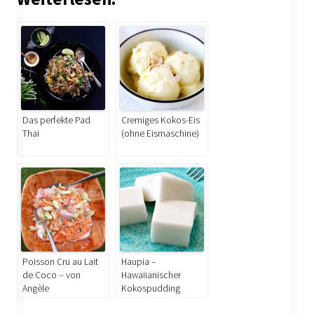
Das perfekte Pad
Cremiges Kokos-Eis
Thai
(ohne Eismaschine)
Poisson Cru au Lait
Haupia –
de Coco – von
Hawaiianischer
Angèle
Kokospudding