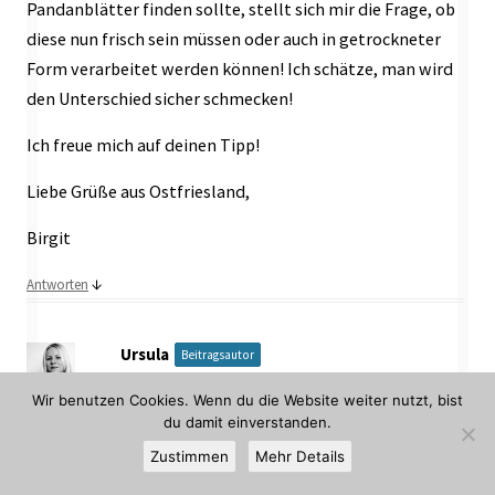
Pandanblätter finden sollte, stellt sich mir die Frage, ob
diese nun frisch sein müssen oder auch in getrockneter
Form verarbeitet werden können! Ich schätze, man wird
den Unterschied sicher schmecken!
Ich freue mich auf deinen Tipp!
Liebe Grüße aus Ostfriesland,
Birgit
↓
Antworten
Ursula
Beitragsautor
7. Januar 2022 um 19:00 Uhr
Wir benutzen Cookies. Wenn du die Website weiter nutzt, bist
Liebe Birgit,
du damit einverstanden.
Eigentlich verlangt das Rezept nach frischen
Zustimmen
Mehr Details
Pandanblättern (Gefrierfach im Asia-Laden). Mit