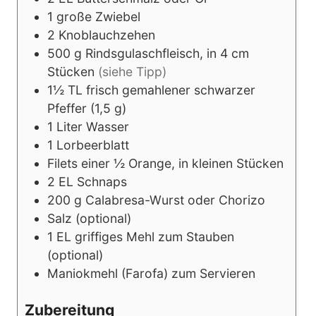
1
große Zwiebel
2
Knoblauchzehen
500
g
Rindsgulaschfleisch, in 4 cm
Stücken
(siehe Tipp)
1½
TL
frisch gemahlener schwarzer
Pfeffer (1,5 g)
1
Liter
Wasser
1
Lorbeerblatt
Filets einer ½ Orange, in kleinen Stücken
2
EL
Schnaps
200
g
Calabresa-Wurst oder Chorizo
Salz (optional)
1
EL
griffiges Mehl zum Stauben
(optional)
Maniokmehl (Farofa) zum Servieren
Zubereitung