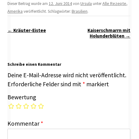
12. Juni 2014
Ursula
Alle Rezepte
Dieser Beitrag wurde am
von
unter
,
Amerika
Brasilien
veröffentlicht. Schlagwörter:
.
Beitragsnavigation
←
Kräuter-Eistee
Kaiserschmarrn mit
Holunderblüten
→
Schreibe einen Kommentar
Deine E-Mail-Adresse wird nicht veröffentlicht.
Erforderliche Felder sind mit
*
markiert
Bewertung
Kommentar
*