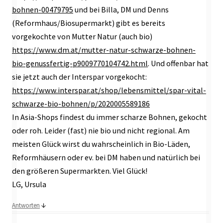
bohnen-00479795
und bei Billa, DM und Denns
(Reformhaus/Biosupermarkt) gibt es bereits
vorgekochte von Mutter Natur (auch bio)
https://www.dm.at/mutter-natur-schwarze-bohnen-
bio-genussfertig-p9009770104742.html
. Und offenbar hat
sie jetzt auch der Interspar vorgekocht:
https://www.interspar.at/shop/lebensmittel/spar-vital-
schwarze-bio-bohnen/p/2020005589186
In Asia-Shops findest du immer scharze Bohnen, gekocht
oder roh. Leider (fast) nie bio und nicht regional. Am
meisten Glück wirst du wahrscheinlich in Bio-Läden,
Reformhäusern oder ev. bei DM haben und natürlich bei
den größeren Supermarkten. Viel Glück!
LG, Ursula
↓
Antworten