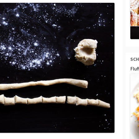
SCH
Flu