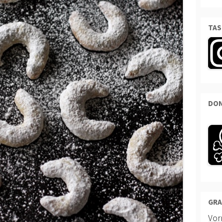
TAS
DON
GRA
Vo