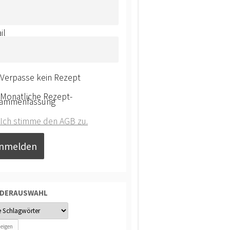
il
Verpasse kein Rezept
Monatliche Rezept-
ammenfassung
Ich stimme den AGB zu.
NDERAUSWAHL