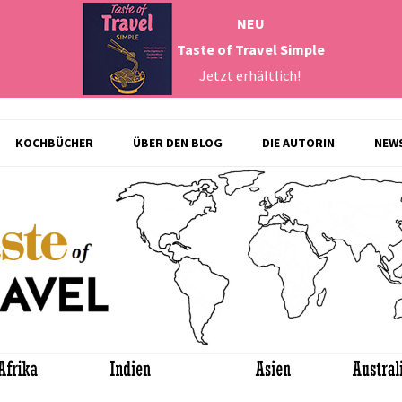
NEU
Taste of Travel Simple
Jetzt erhältlich!
Zum
KOCHBÜCHER
ÜBER DEN BLOG
DIE AUTORIN
NEW
Inhalt
springen