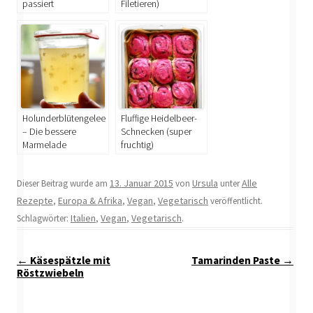
passiert
Filetieren)
Holunderblütengelee
Fluffige Heidelbeer-
– Die bessere
Schnecken (super
Marmelade
fruchtig)
13. Januar 2015
Ursula
Alle
Dieser Beitrag wurde am
von
unter
Rezepte
Europa & Afrika
Vegan
Vegetarisch
,
,
,
veröffentlicht.
Italien
Vegan
Vegetarisch
Schlagwörter:
,
,
.
Beitragsnavigation
←
Käsespätzle mit
Tamarinden Paste
→
Röstzwiebeln