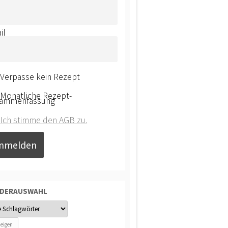
il
Verpasse kein Rezept
Monatliche Rezept-
ammenfassung
Ich stimme den AGB zu.
NDERAUSWAHL