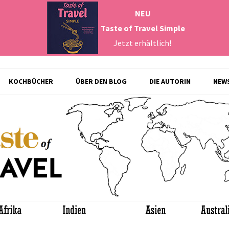
NEU
Taste of Travel Simple
Jetzt erhältlich!
Zum
KOCHBÜCHER
ÜBER DEN BLOG
DIE AUTORIN
NEW
Inhalt
springen