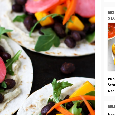
REZ
ST
Pup
Sch
Nac
BEL
Naa