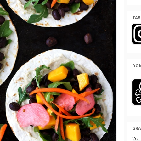
TAS
DON
GRA
Vo