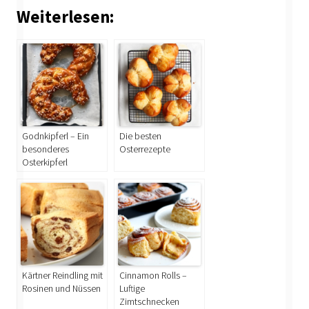
Weiterlesen:
Godnkipferl – Ein
Die besten
besonderes
Osterrezepte
Osterkipferl
Kärtner Reindling mit
Cinnamon Rolls –
Rosinen und Nüssen
Luftige
Zimtschnecken