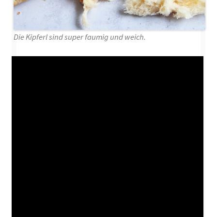
Die Kipferl sind super faumig und weich.