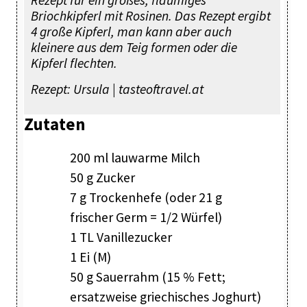
Rezept für ein großes, flaumiges
Briochkipferl mit Rosinen. Das Rezept ergibt
4 große Kipferl, man kann aber auch
kleinere aus dem Teig formen oder die
Kipferl flechten.
Rezept: Ursula | tasteoftravel.at
Zutaten
200 ml lauwarme Milch
50 g Zucker
7 g Trockenhefe (oder 21 g
frischer Germ = 1/2 Würfel)
1 TL Vanillezucker
1 Ei (M)
50 g Sauerrahm (15 % Fett;
ersatzweise griechisches Joghurt)