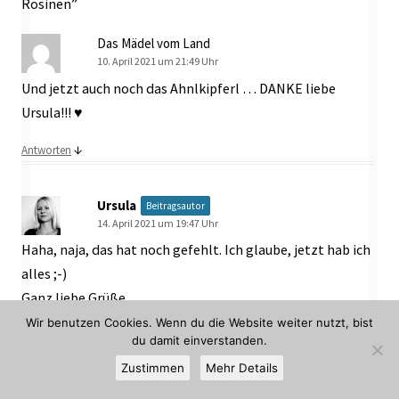
Rosinen
”
Das Mädel vom Land
10. April 2021 um 21:49 Uhr
Und jetzt auch noch das Ahnlkipferl … DANKE liebe
Ursula!!! ♥
↓
Antworten
Ursula
Beitragsautor
14. April 2021 um 19:47 Uhr
Haha, naja, das hat noch gefehlt. Ich glaube, jetzt hab ich
alles ;-)
Ganz liebe Grüße,
Ursula
Wir benutzen Cookies. Wenn du die Website weiter nutzt, bist
du damit einverstanden.
↓
Antworten
Zustimmen
Mehr Details