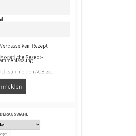
il
Verpasse kein Rezept
Monatliche Rezept-
ammenfassung
Ich stimme den AGB zu.
NDERAUSWAHL