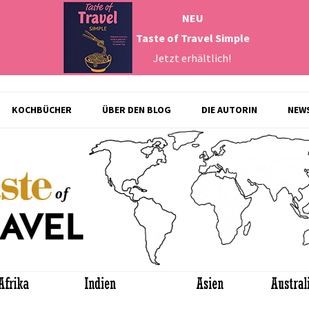
NEU
Taste of Travel Simple
Jetzt erhältlich!
Zum
KOCHBÜCHER
ÜBER DEN BLOG
DIE AUTORIN
NEW
Inhalt
springen