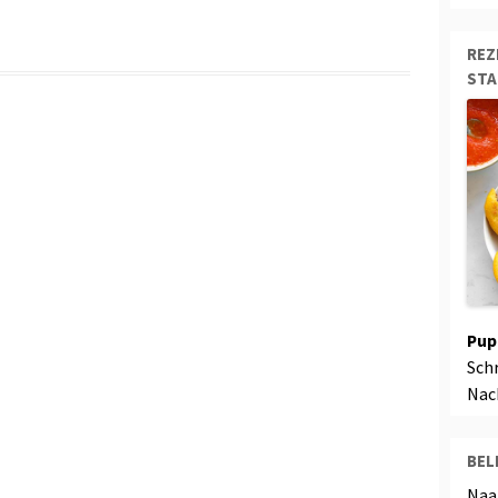
REZ
ST
Pup
Sch
Nac
BEL
Naa