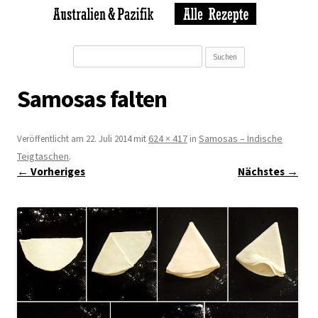
Suchen
nach:
Samosas falten
624 × 417
Samosas – Indische
Veröffentlicht am
22. Juli 2014
mit
in
Teigtaschen
.
← Vorheriges
Nächstes →